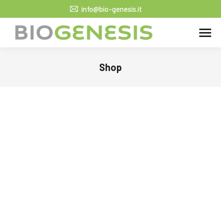
info@bio-genesis.it
Shop
Tu sei qui: