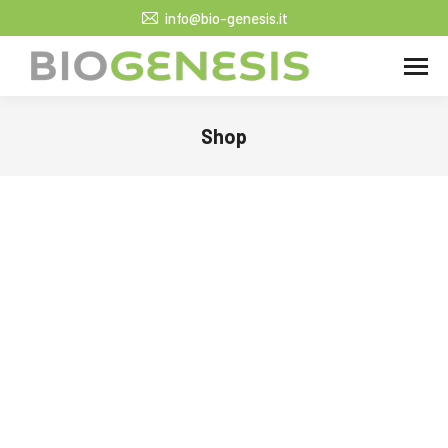
info@bio-genesis.it
Shop
Tu sei qui: