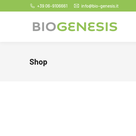
+39 06-9106661
info@bio-genesis.it
Shop