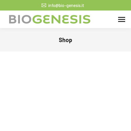
info@bio-genesis.it
Shop
Tu sei qui: