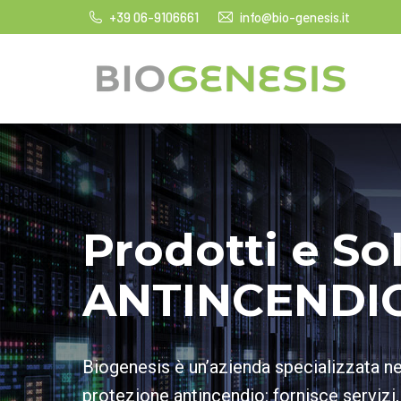
+39 06-9106661
info@bio-genesis.it
Prodotti e So
ANTINCENDI
Biogenesis è un’azienda specializzata n
protezione antincendio: fornisce servizi,