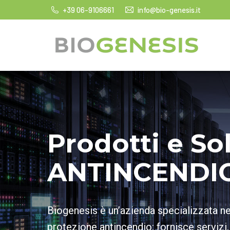
+39 06-9106661
info@bio-genesis.it
Prodotti e So
ANTINCENDI
Biogenesis è un’azienda specializzata n
protezione antincendio: fornisce servizi,