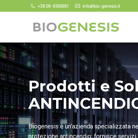
+39 06-9106661
info@bio-genesis.it
Prodotti e So
ANTINCENDI
Biogenesis è un’azienda specializzata n
protezione antincendio: fornisce servizi,